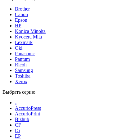
Brother
Canon
Epson
HP
Konica Minolta
Kyocera Mita
Lexmark
Oki
Panasonic
Pantum
Ricoh
Samsung
Toshiba
Xerox
Выбрать серию
-
AccurioPress
AccurioPrint
Bizhub
CF
Di
EP