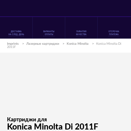
ДОСТАВКА
ВАРИАНТЫ
ГАРАНТИЯ
ОТСРОЧКА
НА СЛЕД. ДЕНЬ
ОПЛАТЫ
КАЧЕСТВА
ПЛАТЕЖА
Imprints
>
Лазерные картриджи
>
Konica Minolta
>
Konica Minolta Di
2011F
Картриджи для
Konica Minolta Di 2011F