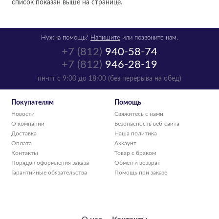
список показан выше на странице.
Нужна помощь?
Напишите
или позвоните нам.
+7 (812)
940-58-74
+7 (812)
946-28-19
пн-пт с 9:00 до 18:00 (без перерыва на обед)
Покупателям
Помощь
Новости
Свяжитесь с нами
О компании
Безопасность веб-сайта
Доставка
Наша политика
Оплата
Аккаунт
Контакты
Товар с браком
Порядок оформления заказа
Обмен и возврат
Гарантийные обязательства
Помощь при заказе