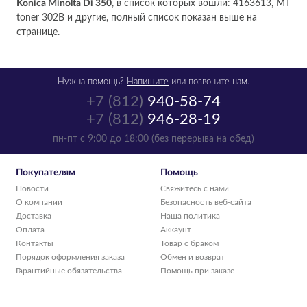
Konica Minolta Di 350
, в список которых вошли: 4163613, MT
toner 302B и другие, полный список показан выше на
странице.
Нужна помощь?
Напишите
или позвоните нам.
+7 (812)
940-58-74
+7 (812)
946-28-19
пн-пт с 9:00 до 18:00 (без перерыва на обед)
Покупателям
Помощь
Новости
Свяжитесь с нами
О компании
Безопасность веб-сайта
Доставка
Наша политика
Оплата
Аккаунт
Контакты
Товар с браком
Порядок оформления заказа
Обмен и возврат
Гарантийные обязательства
Помощь при заказе