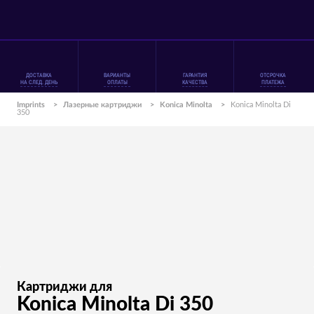
ДОСТАВКА
ВАРИАНТЫ
ГАРАНТИЯ
ОТСРОЧКА
НА СЛЕД. ДЕНЬ
ОПЛАТЫ
КАЧЕСТВА
ПЛАТЕЖА
Imprints
>
Лазерные картриджи
>
Konica Minolta
>
Konica Minolta Di
350
Картриджи для
Konica Minolta Di 350