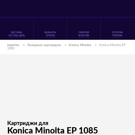
ДОСТАВКА
ВАРИАНТЫ
ГАРАНТИЯ
ОТСРОЧКА
НА СЛЕД. ДЕНЬ
ОПЛАТЫ
КАЧЕСТВА
ПЛАТЕЖА
Imprints
>
Лазерные картриджи
>
Konica Minolta
>
Konica Minolta EP
1085
Картриджи для
Konica Minolta EP 1085