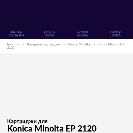
ДОСТАВКА
ВАРИАНТЫ
ГАРАНТИЯ
ОТСРОЧКА
НА СЛЕД. ДЕНЬ
ОПЛАТЫ
КАЧЕСТВА
ПЛАТЕЖА
Imprints
>
Лазерные картриджи
>
Konica Minolta
>
Konica Minolta EP
2120
Картриджи для
Konica Minolta EP 2120