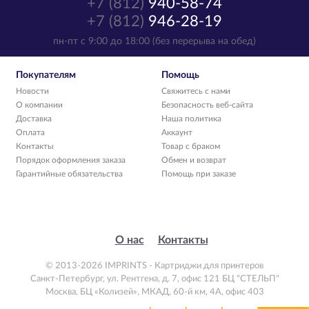
+7 (812)
940-58-74
+7 (812)
946-28-19
пн-пт с 9:00 до 18:00 (без перерыва на обед)
Покупателям
Помощь
Новости
Свяжитесь с нами
О компании
Безопасность веб-сайта
Доставка
Наша политика
Оплата
Аккаунт
Контакты
Товар с браком
Порядок оформления заказа
Обмен и возврат
Гарантийные обязательства
Помощь при заказе
О нас
Контакты
© 2013-2026 IMPRINTS - Картриджи для принтеров
Санкт-Петербург
,
ул. Рентгена, д. 7, офис 121 БЦ "СТЕЛЬП"
Москва
,
БЦ «Колизей», МКАД, 60-й км, 4А, офис 403