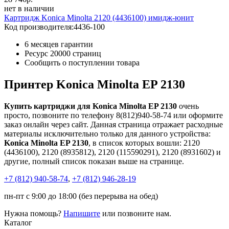
нет в наличии
Картридж Konica Minolta 2120 (4436100) имидж-юнит
Код производителя:
4436-100
6 месяцев гарантии
Ресурс
20000 страниц
Сообщить о поступлении товара
Принтер Konica Minolta EP 2130
Купить картриджи для Konica Minolta EP 2130
очень
просто, позвоните по телефону 8(812)940-58-74 или оформите
заказ онлайн через сайт. Данная страница отражает расходные
материалы исключительно только для данного устройства:
Konica Minolta EP 2130
, в список которых вошли: 2120
(4436100), 2120 (8935812), 2120 (115590291), 2120 (8931602) и
другие, полный список показан выше на странице.
+7 (812)
940-58-74
,
+7 (812)
946-28-19
пн-пт с 9:00 до 18:00 (без перерыва на обед)
Нужна помощь?
Напишите
или позвоните нам.
Каталог