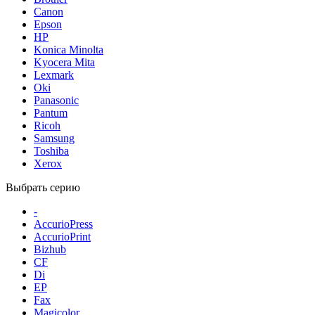
Canon
Epson
HP
Konica Minolta
Kyocera Mita
Lexmark
Oki
Panasonic
Pantum
Ricoh
Samsung
Toshiba
Xerox
Выбрать серию
-
AccurioPress
AccurioPrint
Bizhub
CF
Di
EP
Fax
Magicolor