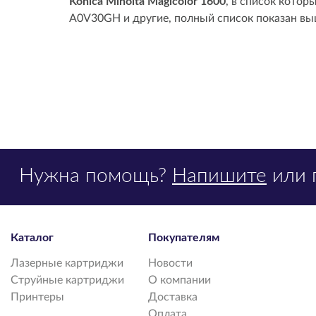
Konica Minolta Magicolor 1600
, в список кото
A0V30GH и другие, полный список показан вы
Нужна помощь?
Напишите
или 
Каталог
Покупателям
Лазерные картриджи
Новости
Струйные картриджи
О компании
Принтеры
Доставка
Оплата