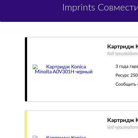
Imprints Совмес
Картридж K
Код производит
3 года гар
Ресурс
250
Сообщить 
Картридж K
Код производит