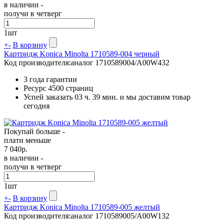
в наличии -
получи в четверг
1
шт
+
-
В корзину
Картридж Konica Minolta 1710589-004 черный
Код производителя:
аналог 1710589004/A00W432
3 года гарантии
Ресурс
4500 страниц
Успей заказать 03 ч. 39 мин. и мы доставим товар
сегодня
Покупай больше -
плати меньше
7 040
р.
в наличии -
получи в четверг
1
шт
+
-
В корзину
Картридж Konica Minolta 1710589-005 желтый
Код производителя:
аналог 1710589005/A00W132