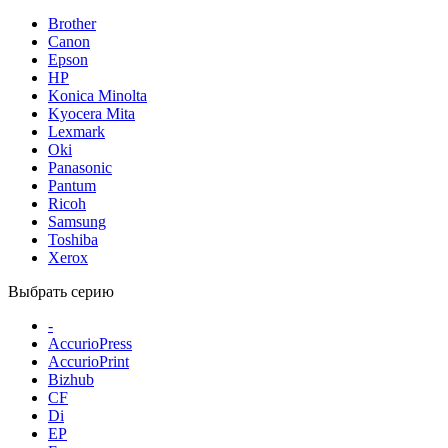
Brother
Canon
Epson
HP
Konica Minolta
Kyocera Mita
Lexmark
Oki
Panasonic
Pantum
Ricoh
Samsung
Toshiba
Xerox
Выбрать серию
-
AccurioPress
AccurioPrint
Bizhub
CF
Di
EP