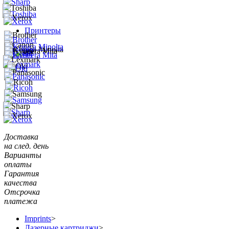
Принтеры
Доставка
на след. день
Варианты
оплаты
Гарантия
качества
Отсрочка
платежа
Imprints
>
Лазерные картриджи
>