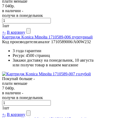
плати меньше
7 040
р.
в наличии -
получи в понедельник
1
шт
+
-
В корзину
Картридж Konica Minolta 1710589-006 пурпурный
Код производителя:
аналог 1710589006/A00W232
3 года гарантии
Ресурс
4500 страниц
Закажи доставку на понедельник, 10 августа
или получи товар в нашем магазине
Покупай больше -
плати меньше
7 040
р.
в наличии -
получи в понедельник
1
шт
+
-
В корзину