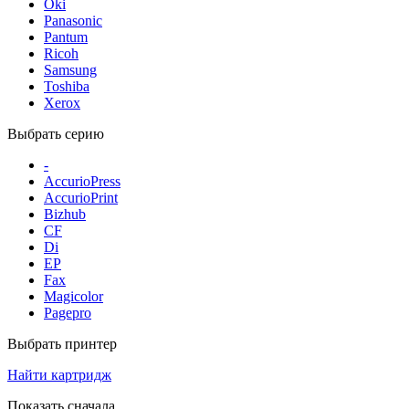
Oki
Panasonic
Pantum
Ricoh
Samsung
Toshiba
Xerox
Выбрать серию
-
AccurioPress
AccurioPrint
Bizhub
CF
Di
EP
Fax
Magicolor
Pagepro
Выбрать принтер
Найти картридж
Показать сначала