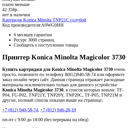
плати меньше
42 358
р.
нет в наличии
Картридж Konica Minolta TNP21C голубой
Код производителя:
A0WG0HH
6 месяцев гарантии
Ресурс
3000 страниц
Сообщить о поступлении товара
Принтер Konica Minolta Magicolor 3730
Купить картриджи для Konica Minolta Magicolor 3730
очень
просто, позвоните по телефону 8(812)940-58-74 или оформите
заказ онлайн через сайт. Данная страница отражает расходные
материалы исключительно только для данного устройства:
Konica Minolta Magicolor 3730
, в список которых вошли: TF-
P04, FU-P02, TNP21Y, TNP20Y, TNP20C, TF-P05, TNP21M и
другие, полный список показан выше на странице.
+7 (812)
940-58-74
,
+7 (812)
946-28-19
пн-пт с 9:00 до 18:00 (без перерыва на обед)