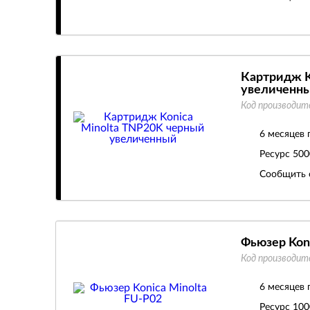
Картридж K
увеличенн
Код производит
6 месяцев 
Ресурс
500
Сообщить 
Фьюзер Koni
Код производит
6 месяцев 
Ресурс
100