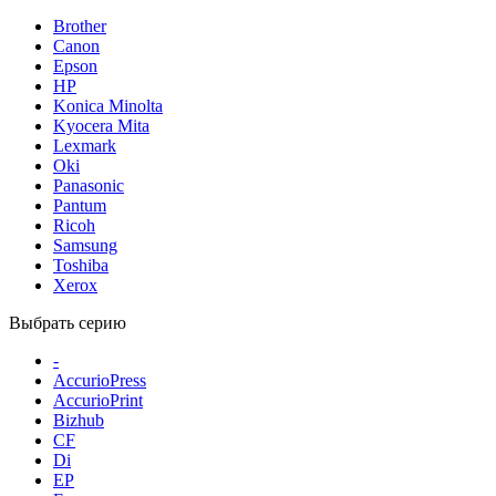
Brother
Canon
Epson
HP
Konica Minolta
Kyocera Mita
Lexmark
Oki
Panasonic
Pantum
Ricoh
Samsung
Toshiba
Xerox
Выбрать серию
-
AccurioPress
AccurioPrint
Bizhub
CF
Di
EP