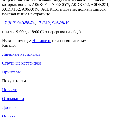
которых вошли: A06X0Y4, A06X0Y7, A0DK352, A0DK251,
A0DK152, A06X0Y0, A0DK151 и другие, полный список
показан выше на странице.
+7 (812)
940-58-74
,
+7 (812)
946-28-19
пн-пт с 9:00 до 18:00 (без перерыва на обед)
Нужна помощь?
Напишите
или позвоните нам.
Каталог
Лазерные картриджи
Струйные картриджи
Принтеры
Покупателям
Новости
О компании
Доставка
Оплата