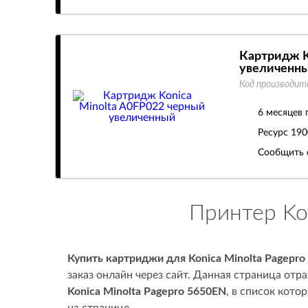
Картридж K
увеличенн
Код производит
6 месяцев 
Ресурс
190
Сообщить 
Принтер Ko
Купить картриджи для Konica Minolta Pagepro
заказ онлайн через сайт. Данная страница от
Konica Minolta Pagepro 5650EN
, в список кот