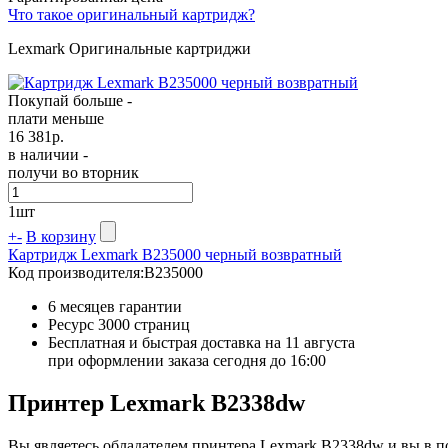
Что такое оригинальный картридж?
Lexmark Оригинальные картриджи
Покупай больше -
плати меньше
16 381
р.
в наличии -
получи во вторник
1
шт
+
-
В корзину
Картридж Lexmark B235000 черный возвратный
Код производителя:
B235000
6 месяцев гарантии
Ресурс
3000 страниц
Бесплатная и быстрая доставка на 11 августа
при оформлении заказа сегодня до 16:00
Принтер Lexmark B2338dw
Вы являетесь обладателем принтера Lexmark B2338dw и вы в п