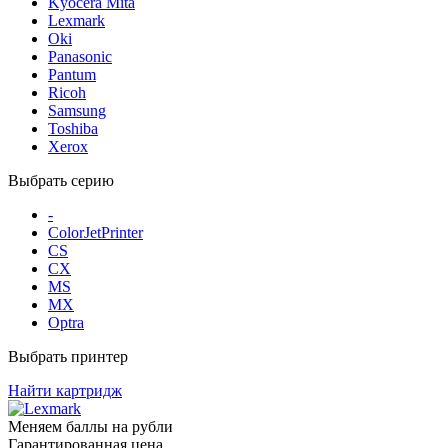
Kyocera Mita
Lexmark
Oki
Panasonic
Pantum
Ricoh
Samsung
Toshiba
Xerox
Выбрать серию
-
ColorJetPrinter
CS
CX
MS
MX
Optra
Выбрать принтер
Найти картридж
Меняем баллы на рубли
Гарантированная цена