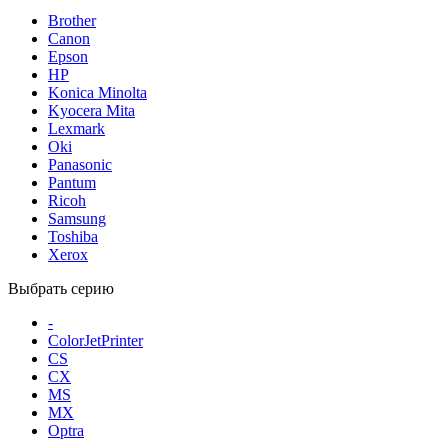
Brother
Canon
Epson
HP
Konica Minolta
Kyocera Mita
Lexmark
Oki
Panasonic
Pantum
Ricoh
Samsung
Toshiba
Xerox
Выбрать серию
-
ColorJetPrinter
CS
CX
MS
MX
Optra