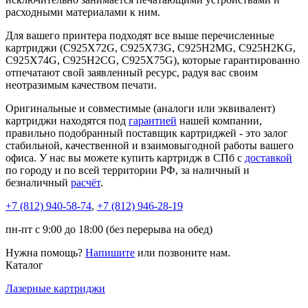
расходными материалами к ним.
Для вашего принтера подходят все выше перечисленные
картриджи (C925X72G, C925X73G, C925H2MG, C925H2KG,
C925X74G, C925H2CG, C925X75G), которые гарантированно
отпечатают свой заявленный ресурс, радуя вас своим
неотразимым качеством печати.
Оригинальные и совместимые (аналоги или эквивалент)
картриджи находятся под
гарантией
нашей компании,
правильно подобранный поставщик картриджей - это залог
стабильной, качественной и взаимовыгодной работы вашего
офиса. У нас вы можете купить картридж в СПб с
доставкой
по городу и по всей территории РФ, за наличный и
безналичный
расчёт
.
+7 (812)
940-58-74
,
+7 (812)
946-28-19
пн-пт с 9:00 до 18:00 (без перерыва на обед)
Нужна помощь?
Напишите
или позвоните нам.
Каталог
Лазерные картриджи