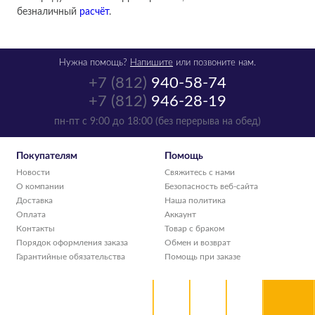
безналичный
расчёт
.
Нужна помощь?
Напишите
или позвоните нам.
+7 (812)
940-58-74
+7 (812)
946-28-19
пн-пт с 9:00 до 18:00 (без перерыва на обед)
Покупателям
Помощь
Новости
Свяжитесь с нами
О компании
Безопасность веб-сайта
Доставка
Наша политика
Оплата
Аккаунт
Контакты
Товар с браком
Порядок оформления заказа
Обмен и возврат
Гарантийные обязательства
Помощь при заказе