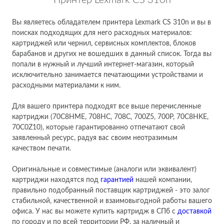
Принтер Lexmark CS 310n
Вы являетесь обладателем принтера Lexmark CS 310n и вы в
поисках подходящих для него расходных материалов:
картриджей или чернил, сервисных комплектов, блоков
барабанов и других не вошедших в данный список. Тогда вы
попали в нужный и лучший интернет-магазин, который
исключительно занимается печатающими устройствами и
расходными материалами к ним.
Для вашего принтера подходят все выше перечисленные
картриджи (70C8HME, 708HC, 708C, 700Z5, 700P, 70C8HKE,
70C0Z10), которые гарантированно отпечатают свой
заявленный ресурс, радуя вас своим неотразимым
качеством печати.
Оригинальные и совместимые (аналоги или эквивалент)
картриджи находятся под
гарантией
нашей компании,
правильно подобранный поставщик картриджей - это залог
стабильной, качественной и взаимовыгодной работы вашего
офиса. У нас вы можете купить картридж в СПб с
доставкой
по городу и по всей территории РФ, за наличный и