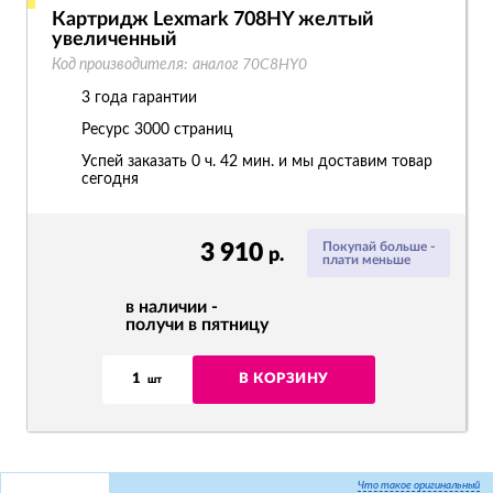
Картридж Lexmark 708HY желтый
увеличенный
Код производителя:
аналог 70C8HY0
3 года гарантии
Ресурс
3000 страниц
Успей заказать 0 ч. 42 мин. и мы доставим товар
сегодня
3 910
Покупай больше -
р.
плати меньше
в наличии -
получи в пятницу
1
В КОРЗИНУ
шт
Что такое оригинальный