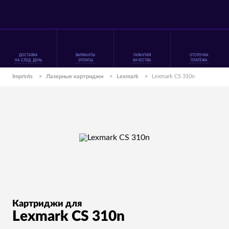
ДОСТАВКА
ВАРИАНТЫ
ГАРАНТИЯ
ОТСРОЧКА
НА СЛЕД. ДЕНЬ
ОПЛАТЫ
КАЧЕСТВА
ПЛАТЕЖА
Imprints
>
Лазерные картриджи
>
Lexmark
>
Lexmark CS 310n
Картриджи для
Lexmark CS 310n