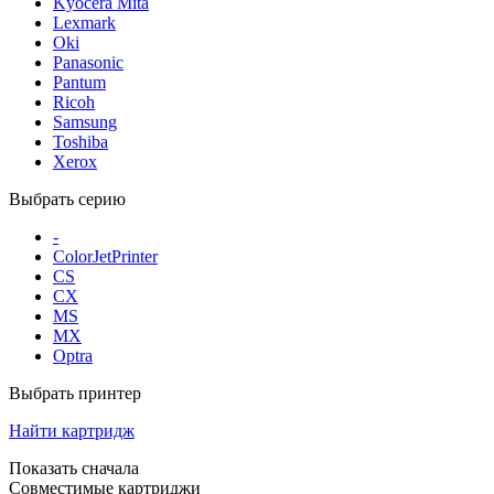
Kyocera Mita
Lexmark
Oki
Panasonic
Pantum
Ricoh
Samsung
Toshiba
Xerox
Выбрать серию
-
ColorJetPrinter
CS
CX
MS
MX
Optra
Выбрать принтер
Найти картридж
Показать сначала
Совместимые картриджи