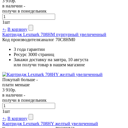
3 910
р.
в наличии -
получи в понедельник
1
шт
+
-
В корзину
Картридж Lexmark 708HM пурпурный увеличенный
Код производителя:
аналог 70C8HM0
3 года гарантии
Ресурс
3000 страниц
Закажи доставку на завтра, 10 августа
или получи товар в нашем магазине
Покупай больше -
плати меньше
3 910
р.
в наличии -
получи в понедельник
1
шт
+
-
В корзину
Картридж Lexmark 708HY желтый увеличенный