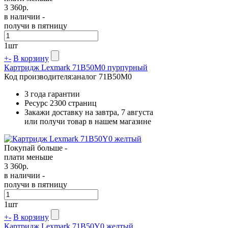
3 360
р.
в наличии -
получи в пятницу
1
шт
+
-
В корзину
Картридж Lexmark 71B50M0 пурпурный
Код производителя:
аналог 71B50M0
3 года гарантии
Ресурс
2300 страниц
Закажи доставку на завтра, 7 августа
или получи товар в нашем магазине
Покупай больше -
плати меньше
3 360
р.
в наличии -
получи в пятницу
1
шт
+
-
В корзину
Картридж Lexmark 71B50Y0 желтый