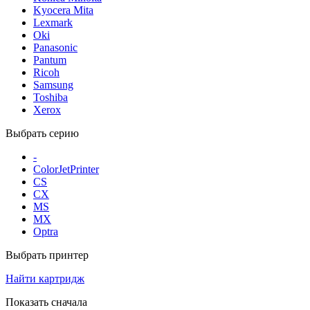
Kyocera Mita
Lexmark
Oki
Panasonic
Pantum
Ricoh
Samsung
Toshiba
Xerox
Выбрать серию
-
ColorJetPrinter
CS
CX
MS
MX
Optra
Выбрать принтер
Найти картридж
Показать сначала