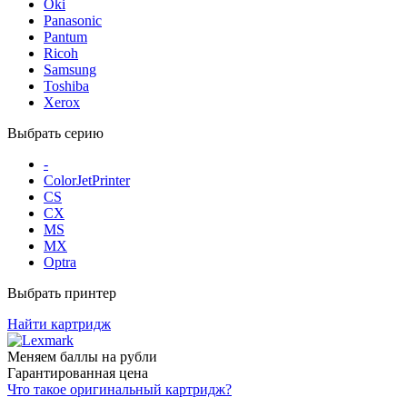
Oki
Panasonic
Pantum
Ricoh
Samsung
Toshiba
Xerox
Выбрать серию
-
ColorJetPrinter
CS
CX
MS
MX
Optra
Выбрать принтер
Найти картридж
Меняем баллы на рубли
Гарантированная цена
Что такое оригинальный картридж?