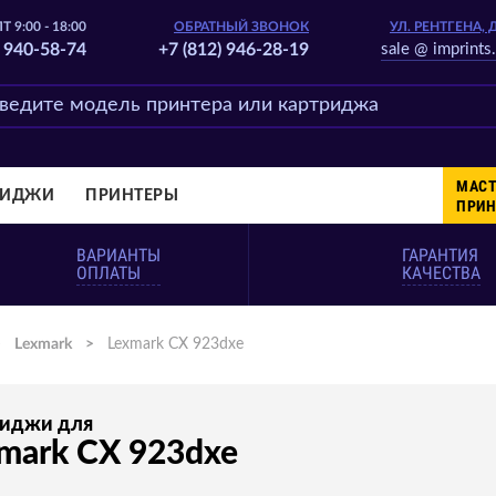
Т 9:00 - 18:00
ОБРАТНЫЙ ЗВОНОК
УЛ. РЕНТГЕНА, 
) 940-58-74
+7 (812) 946-28-19
sale @ imprints.
МАСТ
РИДЖИ
ПРИНТЕРЫ
ПРИН
ВАРИАНТЫ
ГАРАНТИЯ
ОПЛАТЫ
КАЧЕСТВА
>
Lexmark
>
Lexmark CX 923dxe
риджи для
mark CX 923dxe