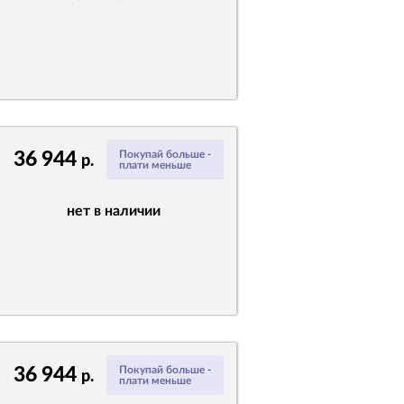
36 944
Покупай больше -
р.
плати меньше
нет в наличии
36 944
Покупай больше -
р.
плати меньше