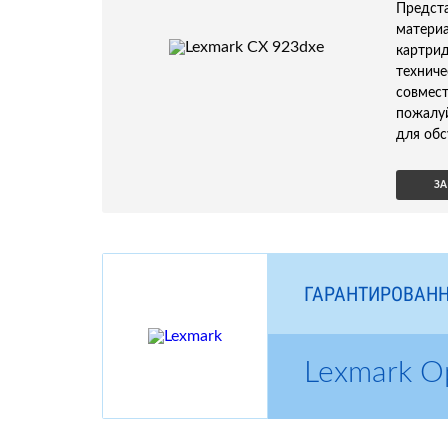
Предс
матери
картри
технич
совмес
пожалу
для обс
ЗА
ГАРАНТИРОВАНН
Lexmark 