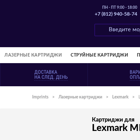
ПН - ПТ 9:00 - 18:00
+7 (812) 940-58-74
ЛАЗЕРНЫЕ КАРТРИДЖИ
СТРУЙНЫЕ КАРТРИДЖИ
ДОСТАВКА
ВАР
НА СЛЕД. ДЕНЬ
ОПЛ
Imprints
>
Лазерные картриджи
>
Lexmark
>
Картриджи для
Lexmark 