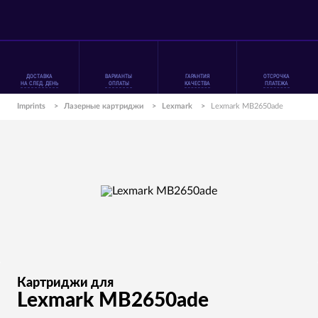
ДОСТАВКА
ВАРИАНТЫ
ГАРАНТИЯ
ОТСРОЧКА
НА СЛЕД. ДЕНЬ
ОПЛАТЫ
КАЧЕСТВА
ПЛАТЕЖА
Imprints
>
Лазерные картриджи
>
Lexmark
>
Lexmark MB2650ade
Картриджи для
Lexmark MB2650ade