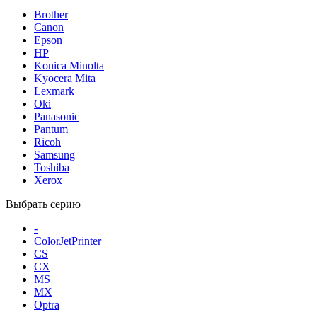
Brother
Canon
Epson
HP
Konica Minolta
Kyocera Mita
Lexmark
Oki
Panasonic
Pantum
Ricoh
Samsung
Toshiba
Xerox
Выбрать серию
-
ColorJetPrinter
CS
CX
MS
MX
Optra