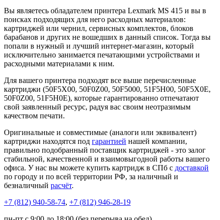
Вы являетесь обладателем принтера Lexmark MS 415 и вы в
поисках подходящих для него расходных материалов:
картриджей или чернил, сервисных комплектов, блоков
барабанов и других не вошедших в данный список. Тогда вы
попали в нужный и лучший интернет-магазин, который
исключительно занимается печатающими устройствами и
расходными материалами к ним.
Для вашего принтера подходят все выше перечисленные
картриджи (50F5X00, 50F0Z00, 50F5000, 51F5H00, 50F5X0E,
50F0Z00, 51F5H0E), которые гарантированно отпечатают
свой заявленный ресурс, радуя вас своим неотразимым
качеством печати.
Оригинальные и совместимые (аналоги или эквивалент)
картриджи находятся под
гарантией
нашей компании,
правильно подобранный поставщик картриджей - это залог
стабильной, качественной и взаимовыгодной работы вашего
офиса. У нас вы можете купить картридж в СПб с
доставкой
по городу и по всей территории РФ, за наличный и
безналичный
расчёт
.
+7 (812)
940-58-74
,
+7 (812)
946-28-19
пн-пт с 9:00 до 18:00 (без перерыва на обед)