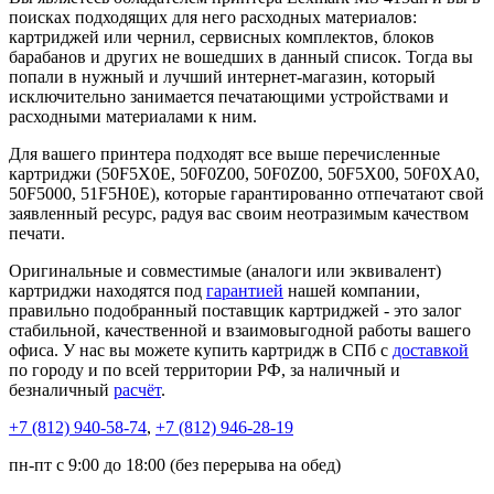
поисках подходящих для него расходных материалов:
картриджей или чернил, сервисных комплектов, блоков
барабанов и других не вошедших в данный список. Тогда вы
попали в нужный и лучший интернет-магазин, который
исключительно занимается печатающими устройствами и
расходными материалами к ним.
Для вашего принтера подходят все выше перечисленные
картриджи (50F5X0E, 50F0Z00, 50F0Z00, 50F5X00, 50F0XA0,
50F5000, 51F5H0E), которые гарантированно отпечатают свой
заявленный ресурс, радуя вас своим неотразимым качеством
печати.
Оригинальные и совместимые (аналоги или эквивалент)
картриджи находятся под
гарантией
нашей компании,
правильно подобранный поставщик картриджей - это залог
стабильной, качественной и взаимовыгодной работы вашего
офиса. У нас вы можете купить картридж в СПб с
доставкой
по городу и по всей территории РФ, за наличный и
безналичный
расчёт
.
+7 (812)
940-58-74
,
+7 (812)
946-28-19
пн-пт с 9:00 до 18:00 (без перерыва на обед)