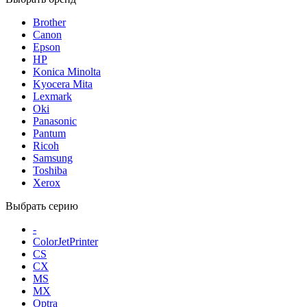
Brother
Canon
Epson
HP
Konica Minolta
Kyocera Mita
Lexmark
Oki
Panasonic
Pantum
Ricoh
Samsung
Toshiba
Xerox
Выбрать серию
-
ColorJetPrinter
CS
CX
MS
MX
Optra