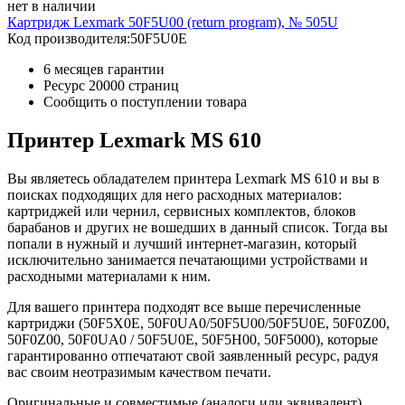
нет в наличии
Картридж Lexmark 50F5U00 (return program), № 505U
Код производителя:
50F5U0E
6 месяцев гарантии
Ресурс
20000 страниц
Сообщить о поступлении товара
Принтер Lexmark MS 610
Вы являетесь обладателем принтера Lexmark MS 610 и вы в
поисках подходящих для него расходных материалов:
картриджей или чернил, сервисных комплектов, блоков
барабанов и других не вошедших в данный список. Тогда вы
попали в нужный и лучший интернет-магазин, который
исключительно занимается печатающими устройствами и
расходными материалами к ним.
Для вашего принтера подходят все выше перечисленные
картриджи (50F5X0E, 50F0UA0/50F5U00/50F5U0E, 50F0Z00,
50F0Z00, 50F0UA0 / 50F5U0E, 50F5H00, 50F5000), которые
гарантированно отпечатают свой заявленный ресурс, радуя
вас своим неотразимым качеством печати.
Оригинальные и совместимые (аналоги или эквивалент)