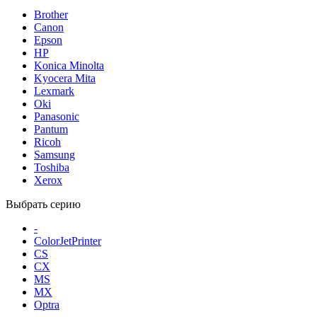
Brother
Canon
Epson
HP
Konica Minolta
Kyocera Mita
Lexmark
Oki
Panasonic
Pantum
Ricoh
Samsung
Toshiba
Xerox
Выбрать серию
-
ColorJetPrinter
CS
CX
MS
MX
Optra