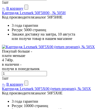
1
шт
+
-
В корзину
Картридж Lexmark 50F5H00 , № 505H
Код производителя:
аналог 50F5H0E
3 года гарантии
Ресурс
5000 страниц
Закажи доставку на завтра, 10 августа
или получи товар в нашем магазине
Покупай больше -
плати меньше
4 740
р.
в наличии -
получи в понедельник
1
шт
+
-
В корзину
Картридж Lexmark 50F5X00 (return program), № 505X
Код производителя:
аналог 50F5X0E
3 года гарантии
Ресурс
10000 страниц