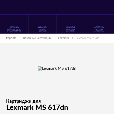
ДОСТАВКА
ВАРИАНТЫ
ГАРАНТИЯ
ОТСРОЧКА
НА СЛЕД. ДЕНЬ
ОПЛАТЫ
КАЧЕСТВА
ПЛАТЕЖА
Imprints
>
Лазерные картриджи
>
Lexmark
>
Lexmark MS 617dn
Картриджи для
Lexmark MS 617dn