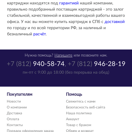
картриджи находятся под
гарантией
нашей компании,
правильно подобранный поставщик картриджей - это залог
стабильной, качественной и взаимовыгодной работы вашего
офиса. У нас вы можете купить картридж в СПб с
доставкой
по городу и по всей территории РФ, за наличный и
безналичный
расчёт
.
Нужна помощь?
Напишите
или позвоните нам.
+7 (812)
940-58-74
,
+7 (812)
946-28-19
пн-пт с 9:00 до 18:00 (без перерыва на обед)
Покупателям
Помощь
Новости
Свяжитесь с нами
О компании
Безопасность веб-сайта
Доставка
Наша политика
Оплата
Аккаунт
Контакты
Товар с браком
Порядок оформления заказа
Обмен и возврат