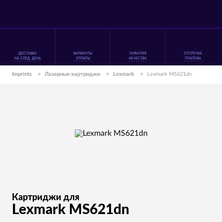
ДОСТАВКА
ВАРИАНТЫ
ГАРАНТИЯ
ОТСРОЧКА
НА СЛЕД. ДЕНЬ
ОПЛАТЫ
КАЧЕСТВА
ПЛАТЕЖА
Imprints
>
Лазерные картриджи
>
Lexmark
>
Lexmark MS621dn
Картриджи для
Lexmark MS621dn