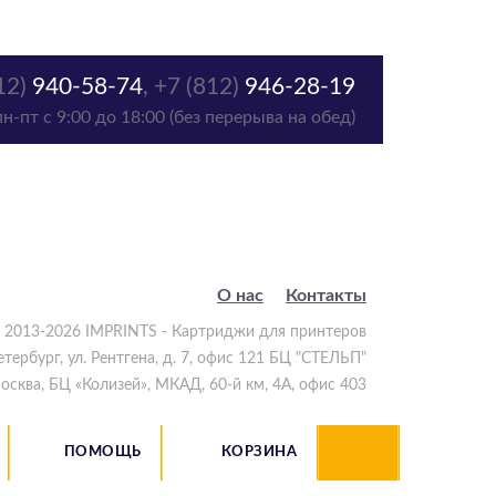
12)
940-58-74
,
+7 (812)
946-28-19
пн-пт с 9:00 до 18:00 (без перерыва на обед)
О нас
Контакты
 2013-2026 IMPRINTS - Картриджи для принтеров
етербург
,
ул. Рентгена, д. 7, офис 121 БЦ "СТЕЛЬП"
осква
,
БЦ «Колизей», МКАД, 60-й км, 4А, офис 403
ПОМОЩЬ
КОРЗИНА