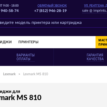
Т 9:00 - 18:00
ОБРАТНЫЙ ЗВОНОК
УЛ. РЕНТГЕНА, 
) 940-58-74
+7 (812) 946-28-19
sale @ imprints.
МАСТ
РИДЖИ
ПРИНТЕРЫ
ПРИН
ВАРИАНТЫ
ГАРАНТИЯ
ОПЛАТЫ
КАЧЕСТВА
>
Lexmark
>
Lexmark MS 810
риджи для
mark MS 810