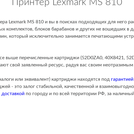
Принтер Lexmark MS 810
ера Lexmark MS 810 и вы в поисках подходящих для него р
х комплектов, блоков барабанов и других не вошедших в д
зин, который исключительно занимается печатающими уст
все выше перечисленные картриджи (52D0ZA0, 40X8421, 52
ают свой заявленный ресурс, радуя вас своим неотразимым 
алоги или эквивалент) картриджи находятся под
гарантией
ей - это залог стабильной, качественной и взаимовыгодно
с
доставкой
по городу и по всей территории РФ, за наличны