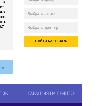
ных
ер-
для
Выбрать серию
нно
осы,
5874
Выбрать принтер
НАЙТИ КАРТРИДЖ
жи
УПОК
ГАРАНТИЯ НА ПРИНТЕР