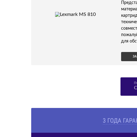
Предс
матери
картри
технич
совмес
пожалу
для обс
ЗА
П
С
3 ГОДА ГАР