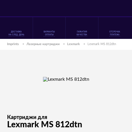
ДОСТАВКА
ВАРИАНТЫ
ГАРАНТИЯ
ОТСРОЧКА
НА СЛЕД. ДЕНЬ
ОПЛАТЫ
КАЧЕСТВА
ПЛАТЕЖА
Imprints
>
Лазерные картриджи
>
Lexmark
>
Lexmark MS 812dtn
Картриджи для
Lexmark MS 812dtn