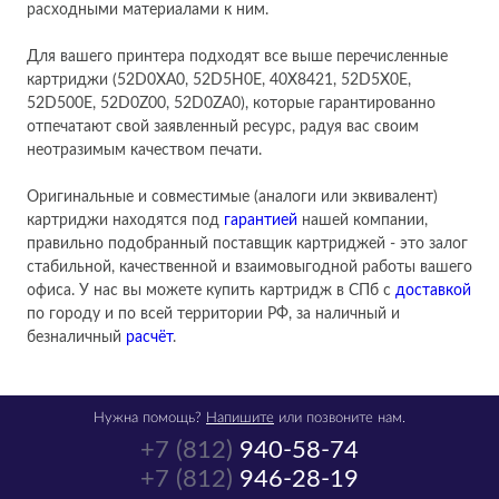
расходными материалами к ним.
Для вашего принтера подходят все выше перечисленные
картриджи (52D0XA0, 52D5H0E, 40X8421, 52D5X0E,
52D500E, 52D0Z00, 52D0ZA0), которые гарантированно
отпечатают свой заявленный ресурс, радуя вас своим
неотразимым качеством печати.
Оригинальные и совместимые (аналоги или эквивалент)
картриджи находятся под
гарантией
нашей компании,
правильно подобранный поставщик картриджей - это залог
стабильной, качественной и взаимовыгодной работы вашего
офиса. У нас вы можете купить картридж в СПб с
доставкой
по городу и по всей территории РФ, за наличный и
безналичный
расчёт
.
Нужна помощь?
Напишите
или позвоните нам.
+7 (812)
940-58-74
+7 (812)
946-28-19