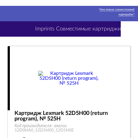
Что такое совместимый
картридж?
Imprints Совместимые картриджи
Картридж Lexmark 52D5H00 (return
program), № 525H
Код производителя:
аналог
52D0HA0_52D5H00_52D5H0E