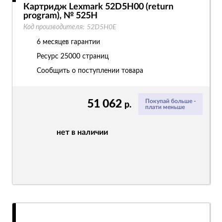
Картридж Lexmark 52D5H00 (return
program), № 525H
Код производителя:
52D5H0E
6 месяцев гарантии
Ресурс
25000 страниц
Сообщить о поступлении товара
51 062
Покупай больше -
р.
плати меньше
нет в наличии