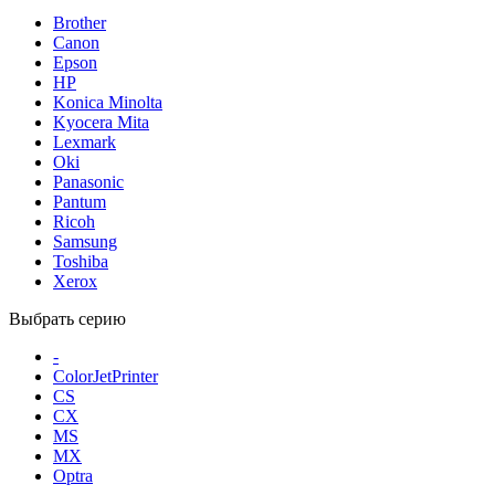
Brother
Canon
Epson
HP
Konica Minolta
Kyocera Mita
Lexmark
Oki
Panasonic
Pantum
Ricoh
Samsung
Toshiba
Xerox
Выбрать серию
-
ColorJetPrinter
CS
CX
MS
MX
Optra