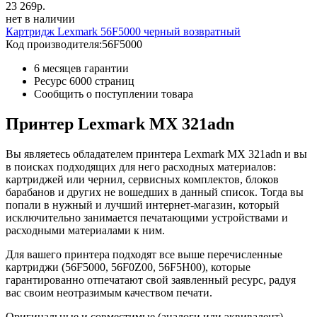
23 269
р.
нет в наличии
Картридж Lexmark 56F5000 черный возвратный
Код производителя:
56F5000
6 месяцев гарантии
Ресурс
6000 страниц
Сообщить о поступлении товара
Принтер Lexmark MX 321adn
Вы являетесь обладателем принтера Lexmark MX 321adn и вы
в поисках подходящих для него расходных материалов:
картриджей или чернил, сервисных комплектов, блоков
барабанов и других не вошедших в данный список. Тогда вы
попали в нужный и лучший интернет-магазин, который
исключительно занимается печатающими устройствами и
расходными материалами к ним.
Для вашего принтера подходят все выше перечисленные
картриджи (56F5000, 56F0Z00, 56F5H00), которые
гарантированно отпечатают свой заявленный ресурс, радуя
вас своим неотразимым качеством печати.
Оригинальные и совместимые (аналоги или эквивалент)