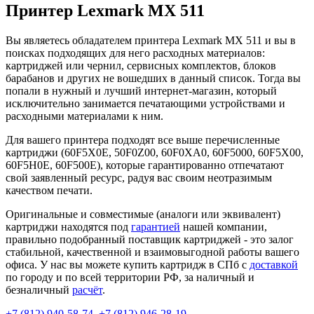
Принтер Lexmark MX 511
Вы являетесь обладателем принтера Lexmark MX 511 и вы в
поисках подходящих для него расходных материалов:
картриджей или чернил, сервисных комплектов, блоков
барабанов и других не вошедших в данный список. Тогда вы
попали в нужный и лучший интернет-магазин, который
исключительно занимается печатающими устройствами и
расходными материалами к ним.
Для вашего принтера подходят все выше перечисленные
картриджи (60F5X0E, 50F0Z00, 60F0XA0, 60F5000, 60F5X00,
60F5H0E, 60F500E), которые гарантированно отпечатают
свой заявленный ресурс, радуя вас своим неотразимым
качеством печати.
Оригинальные и совместимые (аналоги или эквивалент)
картриджи находятся под
гарантией
нашей компании,
правильно подобранный поставщик картриджей - это залог
стабильной, качественной и взаимовыгодной работы вашего
офиса. У нас вы можете купить картридж в СПб с
доставкой
по городу и по всей территории РФ, за наличный и
безналичный
расчёт
.
+7 (812)
940-58-74
,
+7 (812)
946-28-19