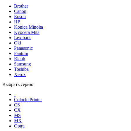
Brother
Canon
Epson
HP
Konica Minolta
Kyocera Mita
Lexmark
Oki
Panasonic
Pantum
Ricoh
Samsung
Toshiba
Xerox
Выбрать серию
-
ColorJetPrinter
CS
CX
MS
MX
Optra