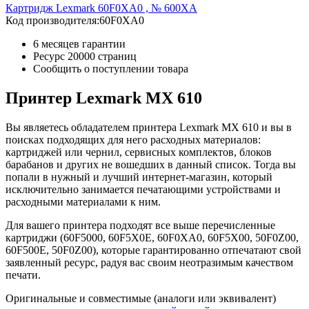
Картридж Lexmark 60F0XA0 , № 600XA
Код производителя:
60F0XA0
6 месяцев гарантии
Ресурс
20000 страниц
Сообщить о поступлении товара
Принтер Lexmark MX 610
Вы являетесь обладателем принтера Lexmark MX 610 и вы в
поисках подходящих для него расходных материалов:
картриджей или чернил, сервисных комплектов, блоков
барабанов и других не вошедших в данный список. Тогда вы
попали в нужный и лучший интернет-магазин, который
исключительно занимается печатающими устройствами и
расходными материалами к ним.
Для вашего принтера подходят все выше перечисленные
картриджи (60F5000, 60F5X0E, 60F0XA0, 60F5X00, 50F0Z00,
60F500E, 50F0Z00), которые гарантированно отпечатают свой
заявленный ресурс, радуя вас своим неотразимым качеством
печати.
Оригинальные и совместимые (аналоги или эквивалент)