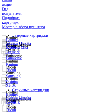
акции
Гид
покупателя
Подобрать
картридж
Мастер выбора принтера
Лазерные картриджи
Струйные картриджи