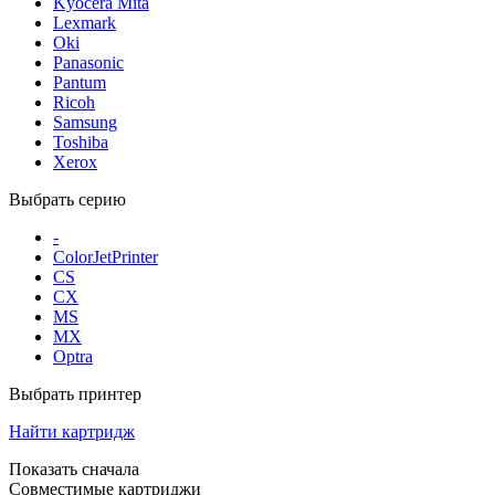
Kyocera Mita
Lexmark
Oki
Panasonic
Pantum
Ricoh
Samsung
Toshiba
Xerox
Выбрать серию
-
ColorJetPrinter
CS
CX
MS
MX
Optra
Выбрать принтер
Найти картридж
Показать сначала
Совместимые картриджи