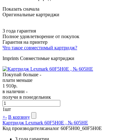
Показать сначала
Оригинальные картриджи
3 года гарантия
Полное удовлетворение от покупок
Гарантия на принтер
Что такое совместимый картридж?
Imprints Совместимые картриджи
Покупай больше -
плати меньше
1 910
р.
в наличии -
получи в понедельник
1
шт
+
-
В корзину
Картридж Lexmark 60F5H0E , № 605HE
Код производителя:
аналог 60F5H00_60F5H0E
3 года гарантии