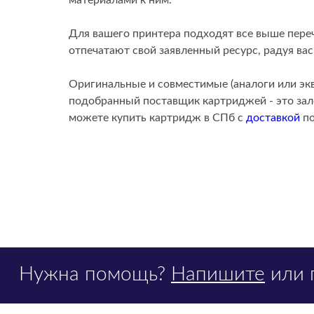
материалами к ним.
Для вашего принтера подходят все выше пер
отпечатают свой заявленный ресурс, радуя ва
Оригинальные и совместимые (аналоги или эк
подобранный поставщик картриджей - это зало
можете купить картридж в СПб с
доставкой
по
Нужна помощь?
Напишите
или 