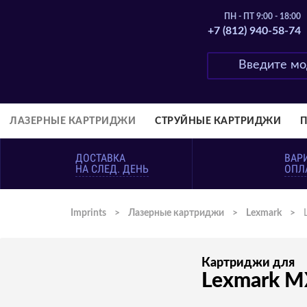
ПН - ПТ 9:00 - 18:00
+7 (812) 940-58-74
ЛАЗЕРНЫЕ КАРТРИДЖИ
СТРУЙНЫЕ КАРТРИДЖИ
ДОСТАВКА
ВАР
НА СЛЕД. ДЕНЬ
ОПЛ
Imprints
>
Лазерные картриджи
>
Lexmark
>
Картриджи для
Lexmark M