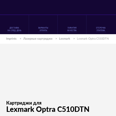
ДОСТАВКА
ВАРИАНТЫ
ГАРАНТИЯ
ОТСРОЧКА
НА СЛЕД. ДЕНЬ
ОПЛАТЫ
КАЧЕСТВА
ПЛАТЕЖА
Imprints
>
Лазерные картриджи
>
Lexmark
>
Lexmark Optra C510DTN
Картриджи для
Lexmark Optra C510DTN