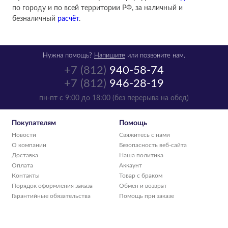
по городу и по всей территории РФ, за наличный и
безналичный
расчёт
.
Нужна помощь?
Напишите
или позвоните нам.
+7 (812)
940-58-74
+7 (812)
946-28-19
пн-пт с 9:00 до 18:00 (без перерыва на обед)
Покупателям
Помощь
Новости
Свяжитесь с нами
О компании
Безопасность веб-сайта
Доставка
Наша политика
Оплата
Аккаунт
Контакты
Товар с браком
Порядок оформления заказа
Обмен и возврат
Гарантийные обязательства
Помощь при заказе