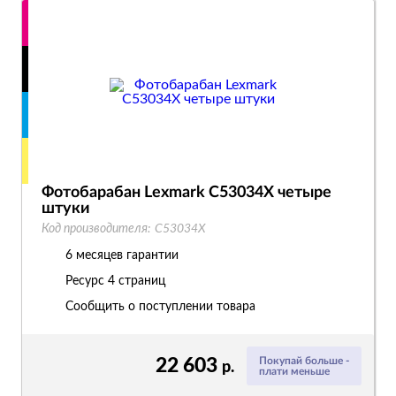
Фотобарабан Lexmark C53034X четыре
штуки
Код производителя:
C53034X
6 месяцев гарантии
Ресурс
4 страниц
Сообщить о поступлении товара
22 603
Покупай больше -
р.
плати меньше