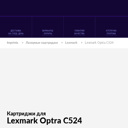
ДОСТАВКА
ВАРИАНТЫ
ГАРАНТИЯ
ОТСРОЧКА
НА СЛЕД. ДЕНЬ
ОПЛАТЫ
КАЧЕСТВА
ПЛАТЕЖА
Imprints
>
Лазерные картриджи
>
Lexmark
>
Lexmark Optra C524
Картриджи для
Lexmark Optra C524