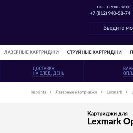
ПН - ПТ 9:00 - 18:00
+7 (812) 940-58-74
ЛАЗЕРНЫЕ КАРТРИДЖИ
СТРУЙНЫЕ КАРТРИДЖИ
ДОСТАВКА
ВАР
НА СЛЕД. ДЕНЬ
ОПЛ
Imprints
>
Лазерные картриджи
>
Lexmark
>
Картриджи для
Lexmark O