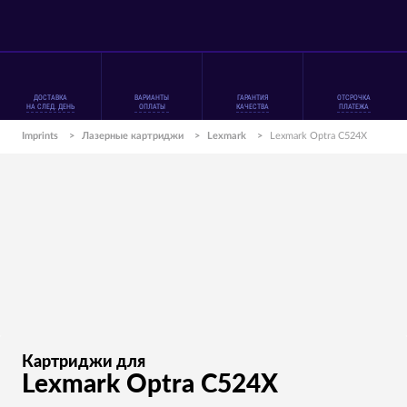
ДОСТАВКА
ВАРИАНТЫ
ГАРАНТИЯ
ОТСРОЧКА
НА СЛЕД. ДЕНЬ
ОПЛАТЫ
КАЧЕСТВА
ПЛАТЕЖА
Imprints
>
Лазерные картриджи
>
Lexmark
>
Lexmark Optra C524X
Картриджи для
Lexmark Optra C524X