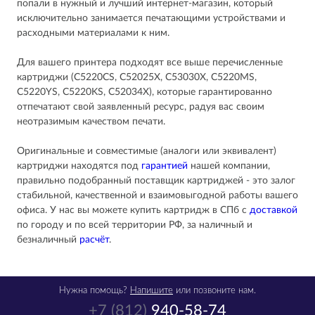
попали в нужный и лучший интернет-магазин, который
исключительно занимается печатающими устройствами и
расходными материалами к ним.
Для вашего принтера подходят все выше перечисленные
картриджи (C5220CS, C52025X, C53030X, C5220MS,
C5220YS, C5220KS, C52034X), которые гарантированно
отпечатают свой заявленный ресурс, радуя вас своим
неотразимым качеством печати.
Оригинальные и совместимые (аналоги или эквивалент)
картриджи находятся под
гарантией
нашей компании,
правильно подобранный поставщик картриджей - это залог
стабильной, качественной и взаимовыгодной работы вашего
офиса. У нас вы можете купить картридж в СПб с
доставкой
по городу и по всей территории РФ, за наличный и
безналичный
расчёт
.
Нужна помощь?
Напишите
или позвоните нам.
+7 (812)
940-58-74