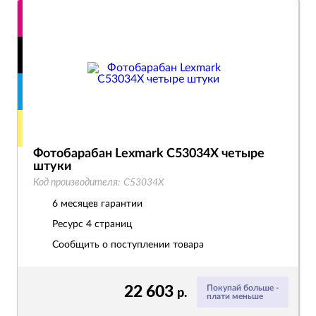
Фотобарабан Lexmark C53034X четыре
штуки
Код производителя:
C53034X
6 месяцев гарантии
Ресурс
4 страниц
Сообщить о поступлении товара
22 603
Покупай больше -
р.
плати меньше