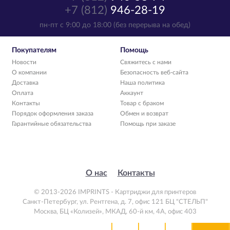
+7 (812)
946-28-19
пн-пт с 9:00 до 18:00 (без перерыва на обед)
Покупателям
Помощь
Новости
Свяжитесь с нами
О компании
Безопасность веб-сайта
Доставка
Наша политика
Оплата
Аккаунт
Контакты
Товар с браком
Порядок оформления заказа
Обмен и возврат
Гарантийные обязательства
Помощь при заказе
О нас
Контакты
© 2013-2026 IMPRINTS - Картриджи для принтеров
Санкт-Петербург
,
ул. Рентгена, д. 7, офис 121 БЦ "СТЕЛЬП"
Москва
,
БЦ «Колизей», МКАД, 60-й км, 4А, офис 403