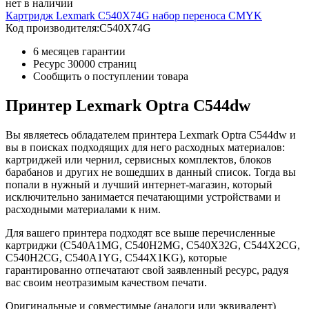
нет в наличии
Картридж Lexmark C540X74G набор переноса CMYK
Код производителя:
C540X74G
6 месяцев гарантии
Ресурс
30000 страниц
Сообщить о поступлении товара
Принтер Lexmark Optra C544dw
Вы являетесь обладателем принтера Lexmark Optra C544dw и
вы в поисках подходящих для него расходных материалов:
картриджей или чернил, сервисных комплектов, блоков
барабанов и других не вошедших в данный список. Тогда вы
попали в нужный и лучший интернет-магазин, который
исключительно занимается печатающими устройствами и
расходными материалами к ним.
Для вашего принтера подходят все выше перечисленные
картриджи (C540A1MG, C540H2MG, C540X32G, C544X2CG,
C540H2CG, C540A1YG, C544X1KG), которые
гарантированно отпечатают свой заявленный ресурс, радуя
вас своим неотразимым качеством печати.
Оригинальные и совместимые (аналоги или эквивалент)