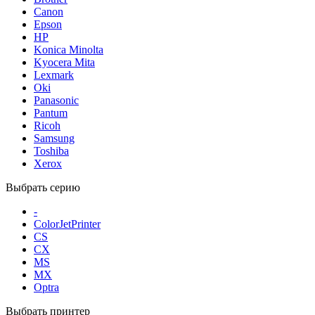
Canon
Epson
HP
Konica Minolta
Kyocera Mita
Lexmark
Oki
Panasonic
Pantum
Ricoh
Samsung
Toshiba
Xerox
Выбрать серию
-
ColorJetPrinter
CS
CX
MS
MX
Optra
Выбрать принтер