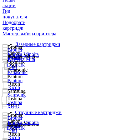
акции
Гид
покупателя
Подобрать
картридж
Мастер выбора принтера
Лазерные картриджи
Струйные картриджи