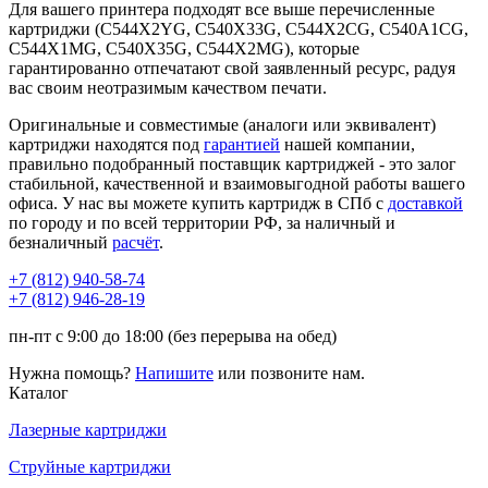
Для вашего принтера подходят все выше перечисленные
картриджи (C544X2YG, C540X33G, C544X2CG, C540A1CG,
C544X1MG, C540X35G, C544X2MG), которые
гарантированно отпечатают свой заявленный ресурс, радуя
вас своим неотразимым качеством печати.
Оригинальные и совместимые (аналоги или эквивалент)
картриджи находятся под
гарантией
нашей компании,
правильно подобранный поставщик картриджей - это залог
стабильной, качественной и взаимовыгодной работы вашего
офиса. У нас вы можете купить картридж в СПб с
доставкой
по городу и по всей территории РФ, за наличный и
безналичный
расчёт
.
+7 (812)
940-58-74
+7 (812)
946-28-19
пн-пт с 9:00 до 18:00 (без перерыва на обед)
Нужна помощь?
Напишите
или позвоните нам.
Каталог
Лазерные картриджи
Струйные картриджи