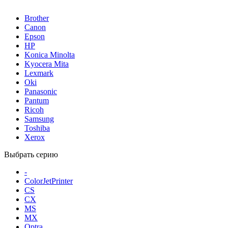
Brother
Canon
Epson
HP
Konica Minolta
Kyocera Mita
Lexmark
Oki
Panasonic
Pantum
Ricoh
Samsung
Toshiba
Xerox
Выбрать серию
-
ColorJetPrinter
CS
CX
MS
MX
Optra