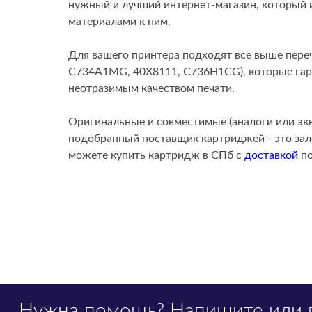
нужный и лучший интернет-магазин, который
материалами к ним.
Для вашего принтера подходят все выше пе
C734A1MG, 40X8111, C736H1CG), которые гара
неотразимым качеством печати.
Оригинальные и совместимые (аналоги или эк
подобранный поставщик картриджей - это зало
можете купить картридж в СПб с
доставкой
по
Нужна помощь?
Напишите
или 