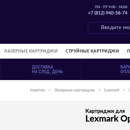
ПН - ПТ 9:00 - 18:00
+7 (812) 940-58-74
ЛАЗЕРНЫЕ КАРТРИДЖИ
СТРУЙНЫЕ КАРТРИДЖИ
ДОСТАВКА
ВАР
НА СЛЕД. ДЕНЬ
ОПЛ
Imprints
>
Лазерные картриджи
>
Lexmark
>
Картриджи для
Lexmark O