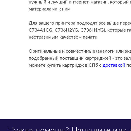
нужный и лучший интернет-магазин, который
материалами к ним.
Для вашего принтера подходят все выше пе
C734A1CG, C736H2YG, C736H1YG), которые гар
неотразимым качеством печати.
Оригинальные и совместимые (аналоги или эк
подобранный поставщик картриджей - это зало
можете купить картридж в СПб с
доставкой
по
Нужна помощь?
Напишите
или 