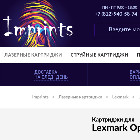
ПН - ПТ 9:00 - 18:00
+7 (812) 940-58-74
ЛАЗЕРНЫЕ КАРТРИДЖИ
СТРУЙНЫЕ КАРТРИДЖИ
ДОСТАВКА
ВАР
НА СЛЕД. ДЕНЬ
ОПЛ
Imprints
>
Лазерные картриджи
>
Lexmark
>
Картриджи для
Lexmark O