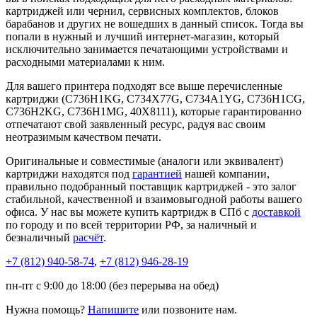
картриджей или чернил, сервисных комплектов, блоков
барабанов и других не вошедших в данный список. Тогда вы
попали в нужный и лучший интернет-магазин, который
исключительно занимается печатающими устройствами и
расходными материалами к ним.
Для вашего принтера подходят все выше перечисленные
картриджи (C736H1KG, C734X77G, C734A1YG, C736H1CG,
C736H2KG, C736H1MG, 40X8111), которые гарантированно
отпечатают свой заявленный ресурс, радуя вас своим
неотразимым качеством печати.
Оригинальные и совместимые (аналоги или эквивалент)
картриджи находятся под
гарантией
нашей компании,
правильно подобранный поставщик картриджей - это залог
стабильной, качественной и взаимовыгодной работы вашего
офиса. У нас вы можете купить картридж в СПб с
доставкой
по городу и по всей территории РФ, за наличный и
безналичный
расчёт
.
+7 (812)
940-58-74
,
+7 (812)
946-28-19
пн-пт с 9:00 до 18:00 (без перерыва на обед)
Нужна помощь?
Напишите
или позвоните нам.