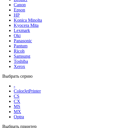
Canon
Epson
HP
Konica Minolta
Kyocera Mita
Lexmark
Oki
Panasonic
Pantum
Ricoh
Samsung
Toshiba
Xerox
Выбрать серию
-
ColorJetPrinter
CS
CX
MS
MX
Optra
Выбрать принтер