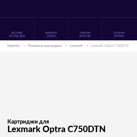
ДОСТАВКА
ВАРИАНТЫ
ГАРАНТИЯ
ОТСРОЧКА
НА СЛЕД. ДЕНЬ
ОПЛАТЫ
КАЧЕСТВА
ПЛАТЕЖА
Imprints
>
Лазерные картриджи
>
Lexmark
>
Lexmark Optra C750DTN
Картриджи для
Lexmark Optra C750DTN