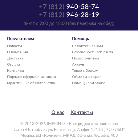
+7 (812)
940-58-74
+7 (812)
946-28-19
пн-пт с 9:00 до 18:00 (без перерыва на обед)
Покупателям
Помощь
Новости
Свяжитесь с нами
О компании
Безопасность веб-сайта
Доставка
Наша политика
Оплата
Аккаунт
Контакты
Товар с браком
Порядок оформления заказа
Обмен и возврат
Гарантийные обязательства
Помощь при заказе
О нас
Контакты
© 2013-2026 IMPRINTS - Картриджи для принтеров
Санкт-Петербург
,
ул. Рентгена, д. 7, офис 121 БЦ "СТЕЛЬП"
Москва
,
БЦ «Колизей», МКАД, 60-й км, 4А, офис 403