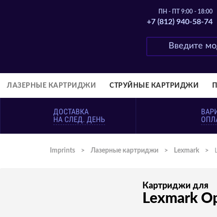
ПН - ПТ 9:00 - 18:00
+7 (812) 940-58-74
ЛАЗЕРНЫЕ КАРТРИДЖИ
СТРУЙНЫЕ КАРТРИДЖИ
ДОСТАВКА
ВАР
НА СЛЕД. ДЕНЬ
ОПЛ
Imprints
>
Лазерные картриджи
>
Lexmark
>
Картриджи для
Lexmark O