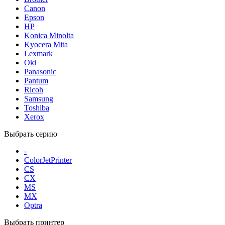
Canon
Epson
HP
Konica Minolta
Kyocera Mita
Lexmark
Oki
Panasonic
Pantum
Ricoh
Samsung
Toshiba
Xerox
Выбрать серию
-
ColorJetPrinter
CS
CX
MS
MX
Optra
Выбрать принтер