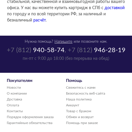
стабильной, качественной и взаимовыгодной работы вашего
офиса. У нас вы можете купить картридж в СПб с
доставкой
по городу и по всей территории РФ, за наличный и
безналичный
расчёт
.
Нужна помощь?
Напишите
или позвоните нам.
+7 (812)
940-58-74
,
+7 (812)
946-28-19
пн-пт с 9:00 до 18:00 (без перерыва на обед)
Покупателям
Помощь
Новости
Свяжитесь с нами
О компании
Безопасность веб-сайта
Доставка
Наша политика
Оплата
Аккаунт
Контакты
Товар с браком
Порядок оформления заказа
Обмен и возврат
Гарантийные обязательства
Помощь при заказе