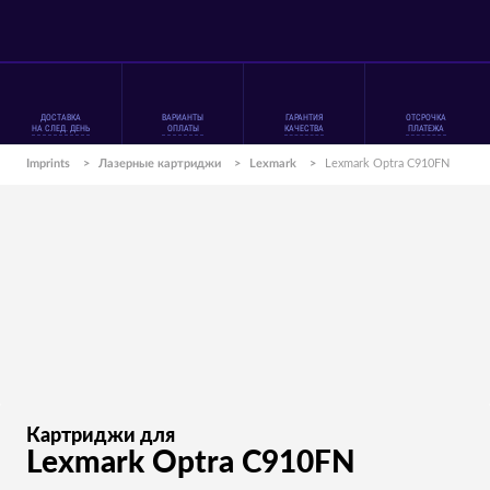
ДОСТАВКА
ВАРИАНТЫ
ГАРАНТИЯ
ОТСРОЧКА
НА СЛЕД. ДЕНЬ
ОПЛАТЫ
КАЧЕСТВА
ПЛАТЕЖА
Imprints
>
Лазерные картриджи
>
Lexmark
>
Lexmark Optra C910FN
Картриджи для
Lexmark Optra C910FN