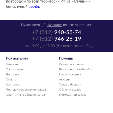
по городу и по всей территории РФ, за наличный и
безналичный
расчёт
.
Нужна помощь?
Напишите
или позвоните нам.
+7 (812)
940-58-74
+7 (812)
946-28-19
пн-пт с 9:00 до 18:00 (без перерыва на обед)
Покупателям
Помощь
Новости
Свяжитесь с нами
О компании
Безопасность веб-сайта
Доставка
Наша политика
Оплата
Аккаунт
Контакты
Товар с браком
Порядок оформления заказа
Обмен и возврат
Гарантийные обязательства
Помощь при заказе