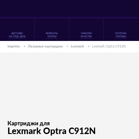
ДОСТАВКА
ВАРИАНТЫ
ГАРАНТИЯ
ОТСРОЧКА
НА СЛЕД. ДЕНЬ
ОПЛАТЫ
КАЧЕСТВА
ПЛАТЕЖА
Imprints
>
Лазерные картриджи
>
Lexmark
>
Lexmark Optra C912N
Картриджи для
Lexmark Optra C912N